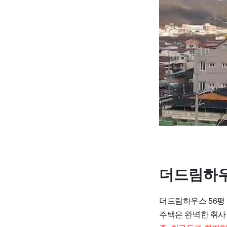
더드림하우
더드림하우스 56평
주택은 완벽한 취사