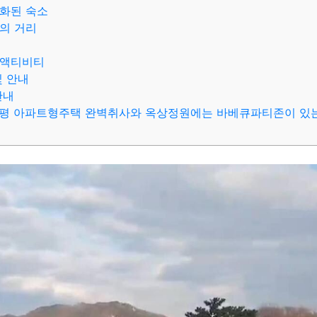
화된 숙소
의 거리
 액티비티
및 안내
안내
6평 아파트형주택 완벽취사와 옥상정원에는 바베큐파티존이 있