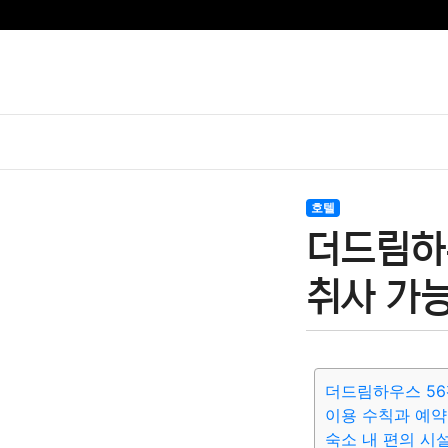
호텔
더드림하
취사 가
더드림하우스 5
이용 수칙과 예약
숙소 내 편의 시