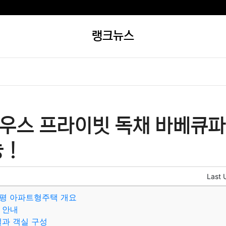
랭크뉴스
우스 프라이빗 독채 바베큐파
능！
Last 
6평 아파트형주택 개요
 안내
설과 객실 구성