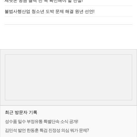
세뱃돈 송금 클릭 전 꼭 확인해야 할 진실!
불법사행산업 청소년 도박 문제 해결 원년 선언!
최근 방문자 기록
성수품 밀수 부정유통 특별단속 소식 공개!
김민석 발언 한동훈 특검 진정성 의심 뭐가 문제?