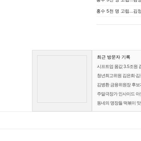
홍수 5천 명 고립...김
최근 방문자 기록
시프트업 몸값 3.5조원 
청년최고위원 김은희·김
김병환 금융위원장 후보
주말극장가 인사이드 아웃 
동네의 명장들 떡볶이 맛