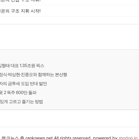
정은의 구조 지휘 시작!
김형태 대표 1.35조원 픽스
정식·박상현·진종오와 함께하는 본선행
자의 금투세 도입 반대 발언
2 독주 600만 돌파
있게 고르고 즐기는 방법
랭크뉴스 © ranknews.net All rights reserved. powered by
modoo.io