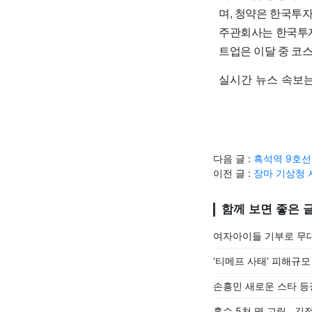
며, 청약은 한국투
주관회사는 한국투자
트업은 이달 중 코
실시간 뉴스 속보는
다음 글 :
흑석역 9호선
이전 글 :
장마 기상청 
함께 보면 좋은 
여자아이들 기부로 무대
‘티메프 사태’ 피해규모
손흥민 새로운 스타 등
홍수 5천 명 고립…김정