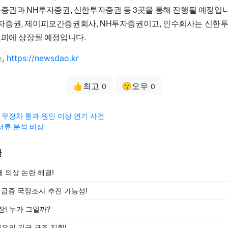
자증권과 NH투자증권, 신한투자증권 등 3곳을 통해 진행될 예정입
증권, 제이피모간증권회사, NH투자증권이고, 인수회사는 신한
스피에 상장될 예정입니다.
,
https://newsdao.kr
👍최고
😗오우
0
0
 무정차 통과 원인 미상 연기 사건
서류 분석 비상
글
 의상 논란 해결!
 급증 국정조사 추진 가능성!
장! 누가 그일까?
은의 긴급 구조 지휘!