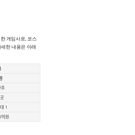
한 게임사로, 코스
자세한 내용은 아래
용
원
만주
4곳
4대 1
00억원